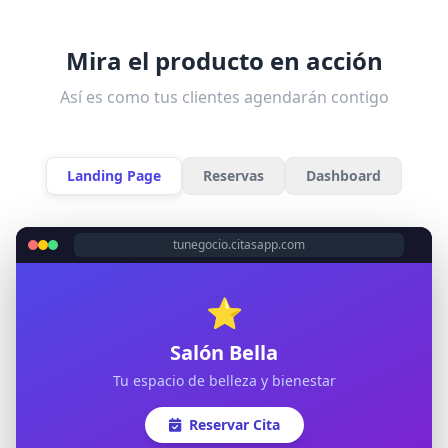
Mira el producto en acción
Así es como tus clientes agendarán contigo
Landing Page
Reservas
Dashboard
tunegocio.citasapp.com
⭐
Salón Bella
Tu espacio de belleza y bienestar
Reservar Cita